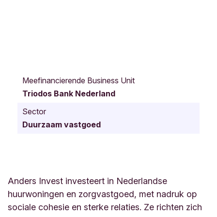
A
n
Meefinancierende Business Unit
d
Triodos Bank Nederland
e
r
Sector
s
Duurzaam vastgoed
t
e
i
n
w
e
Anders Invest investeert in Nederlandse
g
huurwoningen en zorgvastgoed, met nadruk op
2
sociale cohesie en sterke relaties. Ze richten zich
M