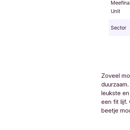
Meefina
g
Unit
g
e
Sector
w
e
g
3
8
V
Zoveel mog
i
duurzaam.
e
r
leukste e
p
een fit li
o
beetje mo
l
d