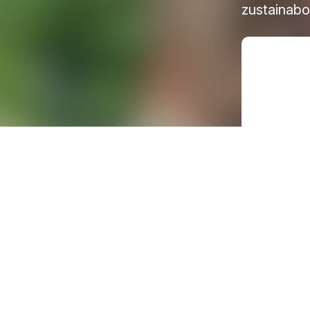
zustainabo
S
e