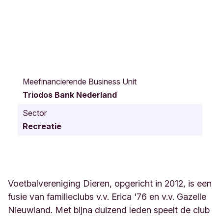
A
d
Meefinancierende Business Unit
m
Triodos Bank Nederland
i
r
Sector
a
Recreatie
a
l
H
e
l
f
Voetbalvereniging Dieren, opgericht in 2012, is een
r
fusie van familieclubs v.v. Erica '76 en v.v. Gazelle
i
Nieuwland. Met bijna duizend leden speelt de club
c