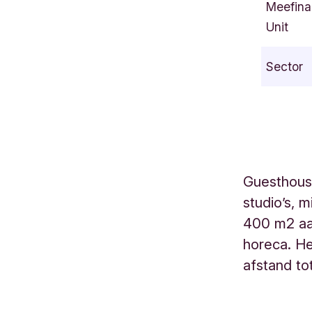
Meefina
s
Unit
s
a
Sector
u
s
i
n
g
e
Guesthouse
l
studio’s, 
3
N
400 m2 aa
i
horeca. He
j
afstand to
m
e