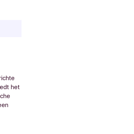
richte
iedt het
sche
een