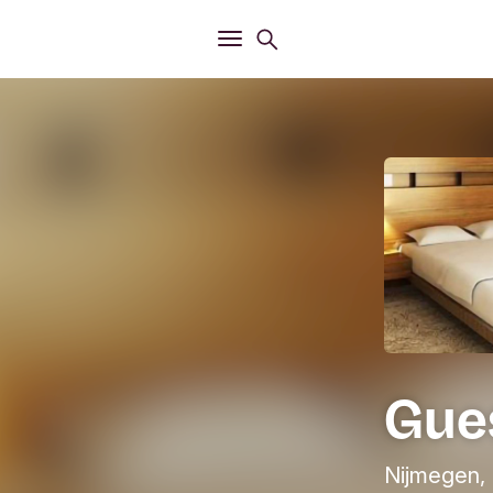
Openen
Zoekmenu
Openen
Hoofdmenu
Gue
Nijmegen,