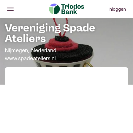
Inloggen
Openen
Hoofdmenu
Vereniging Spade
Ateliers
Nijmegen, Nederland
www.spadeateliers.nl