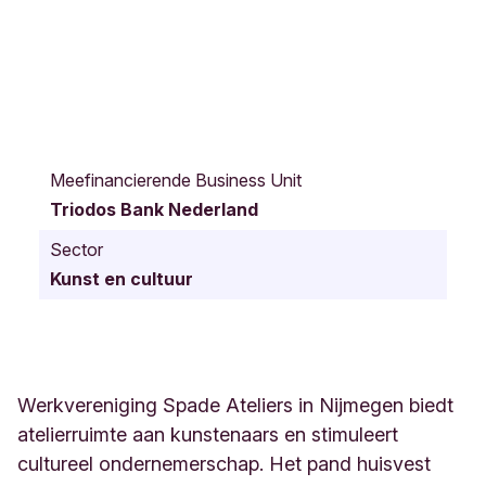
S
p
Meefinancierende Business Unit
a
Triodos Bank Nederland
d
e
Sector
s
Kunst en cultuur
t
r
a
a
t
4
Werkvereniging Spade Ateliers in Nijmegen biedt
N
atelierruimte aan kunstenaars en stimuleert
i
cultureel ondernemerschap. Het pand huisvest
j