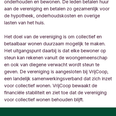
9
onderhouden en bewonen. De leden betalen huur
N
aan de vereniging en betalen zo gezamenlijk voor
i
de hypotheek, onderhoudskosten en overige
j
lasten van het huis.
m
e
g
Het doel van de vereniging is om collectief en
e
betaalbaar wonen duurzaam mogelijk te maken.
n
N
Het uitgangspunt daarbij is dat elke bewoner op
e
steun kan rekenen vanuit de woongemeenschap
d
en ook van diegene verwacht wordt steun te
e
geven. De vereniging is aangesloten bij VrijCoop,
r
l
een landelijk samenwerkingsverband dat zich inzet
a
voor collectief wonen. VrijCoop bewaakt de
n
financiële stabiliteit en ziet toe dat de vereniging
d
voor collectief wonen behouden blijft.