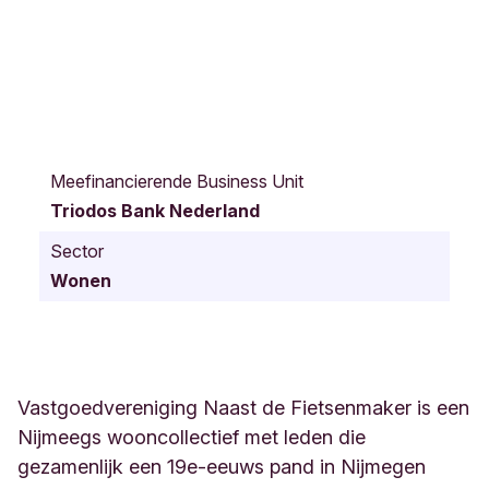
S
t
Meefinancierende Business Unit
.
Triodos Bank Nederland
A
n
Sector
n
Wonen
a
s
t
r
a
a
Vastgoedvereniging Naast de Fietsenmaker is een
t
Nijmeegs wooncollectief met leden die
1
gezamenlijk een 19e-eeuws pand in Nijmegen
4