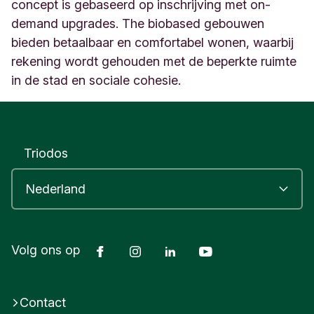
d
concept is gebaseerd op inschrijving met on-
e
demand upgrades. The biobased gebouwen
5
bieden betaalbaar en comfortabel wonen, waarbij
9
rekening wordt gehouden met de beperkte ruimte
-
8
in de stad en sociale cohesie.
2
D
e
l
f
Triodos
t
N
e
t
h
e
Facebook
Instagram
LinkedIn
Youtube
Volg ons op
r
l
a
n
Contact
d