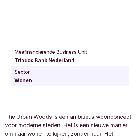
T
w
Meefinancierende Business Unit
e
Triodos Bank Nederland
e
m
Sector
o
Wonen
l
e
n
t
j
e
The Urban Woods is een ambitieus woonconcept
s
voor moderne steden. Het is een nieuwe manier
k
om naar wonen te kijken, zonder huur. Het
a