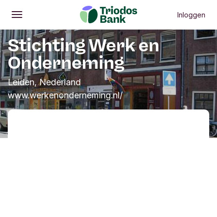
Inloggen
Openen
Hoofdmenu
Stichting Werk en
Onderneming
Leiden, Nederland
www.werkenonderneming.nl/