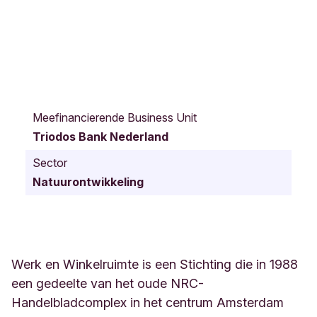
B
r
Meefinancierende Business Unit
e
Triodos Bank Nederland
e
s
Sector
t
Natuurontwikkeling
r
a
a
t
5
5
Werk en Winkelruimte is een Stichting die in 1988
L
een gedeelte van het oude NRC-
e
Handelbladcomplex in het centrum Amsterdam
i