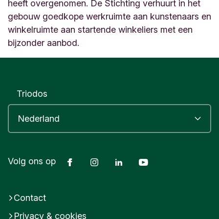
d
heeft overgenomen. De Stichting verhuurt in het
e
gebouw goedkope werkruimte aan kunstenaars en
n
winkelruimte aan startende winkeliers met een
N
bijzonder aanbod.
e
d
e
r
l
Triodos
a
n
d
Facebook
Instagram
LinkedIn
Youtube
Volg ons op
Contact
Privacy & cookies