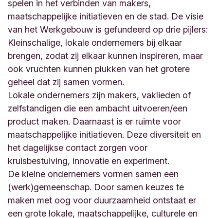
M
spelen in het verbinden van makers,
a
maatschappelijke initiatieven en de stad. De visie
a
van het Werkgebouw is gefundeerd op drie pijlers:
s
Kleinschalige, lokale ondernemers bij elkaar
t
r
brengen, zodat zij elkaar kunnen inspireren, maar
i
ook vruchten kunnen plukken van het grotere
c
geheel dat zij samen vormen.
h
t
Lokale ondernemers zijn makers, vaklieden of
N
zelfstandigen die een ambacht uitvoeren/een
e
product maken. Daarnaast is er ruimte voor
d
maatschappelijke initiatieven. Deze diversiteit en
e
r
het dagelijkse contact zorgen voor
l
kruisbestuiving, innovatie en experiment.
a
De kleine ondernemers vormen samen een
n
d
(werk)gemeenschap. Door samen keuzes te
maken met oog voor duurzaamheid ontstaat er
een grote lokale, maatschappelijke, culturele en