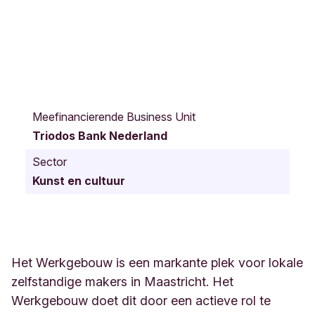
C
o
Meefinancierende Business Unit
c
Triodos Bank Nederland
l
e
Sector
r
Kunst en cultuur
s
s
t
r
a
a
Het Werkgebouw is een markante plek voor lokale
t
zelfstandige makers in Maastricht. Het
2
Werkgebouw doet dit door een actieve rol te
4