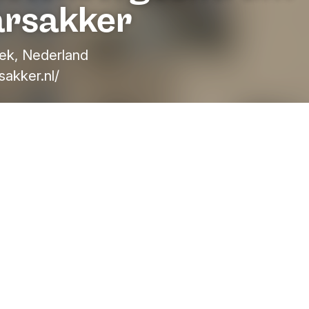
rsakker
ek, Nederland
akker.nl/