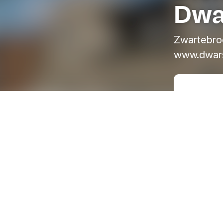
Dwa
Zwartebro
www.dwars