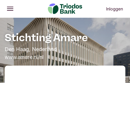
Inloggen
Openen
Hoofdmenu
Stichting Amare
Den Haag, Nederland
www.amare.nl/nl