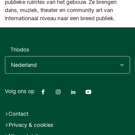
H
publieke ruimtes van het gebouw. Ze brengen
a
dans, muziek, theater en community art van
a
internationaal niveau naar een breed publiek.
g
N
e
d
e
Triodos
r
l
a
n
d
Facebook
Instagram
LinkedIn
Youtube
Volg ons op
Contact
Privacy & cookies