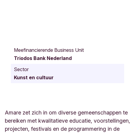
S
p
Meefinancierende Business Unit
u
Triodos Bank Nederland
i
p
Sector
l
Kunst en cultuur
e
i
n
1
5
0
Amare zet zich in om diverse gemeenschappen te
D
bereiken met kwalitatieve educatie, voorstellingen,
e
projecten, festivals en de programmering in de
n