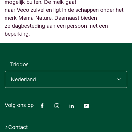
8
mogelijk buiten. De melk gaat
D
naar Veco zuivel en ligt in de schappen onder het
r
merk Mama Nature. Daarnaast bieden
i
ze dagbesteding aan een persoon met een
e
b
beperking.
e
r
g
e
n
Triodos
N
e
t
h
e
r
Facebook
Instagram
LinkedIn
Youtube
Volg ons op
l
a
n
d
Contact
s