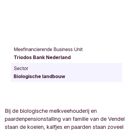
l
a
Meefinancierende Business Unit
n
Triodos Bank Nederland
g
b
Sector
r
Biologische landbouw
o
e
k
e
r
d
Bij de biologische melkveehouderij en
i
paardenpensionstalling van familie van de Vendel
j
staan de koeien, kalfjes en paarden staan zoveel
k