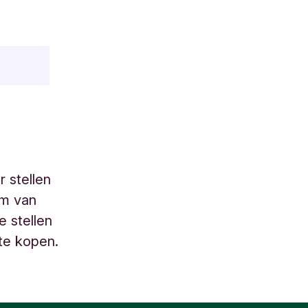
 stellen
um van
 stellen
te kopen.