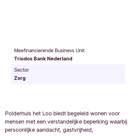
B
r
Meefinancierende Business Unit
e
Triodos Bank Nederland
i
t
Sector
n
Zorg
e
r
l
a
a
n
Polderhuis het Loo biedt begeleid wonen voor
2
mensen met een verstandelijke beperking waarbij
4
persoonlijke aandacht, gastvrijheid,
A