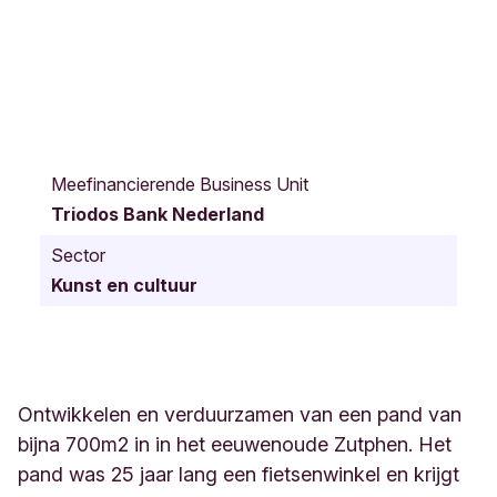
S
p
Meefinancierende Business Unit
i
Triodos Bank Nederland
t
t
Sector
a
Kunst en cultuur
a
l
s
t
r
a
Ontwikkelen en verduurzamen van een pand van
a
bijna 700m2 in in het eeuwenoude Zutphen. Het
t
pand was 25 jaar lang een fietsenwinkel en krijgt
3