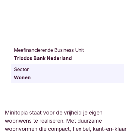
D
e
Meefinancierende Business Unit
V
Triodos Bank Nederland
a
a
Sector
r
Wonen
t
g
r
a
a
f
Minitopia staat voor de vrijheid je eigen
D
woonwens te realiseren. Met duurzame
e
woonvormen die compact, flexibel, kant-en-klaar
n