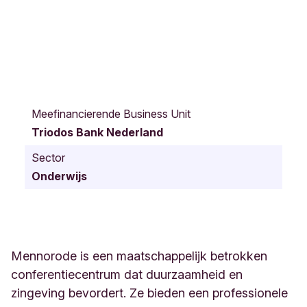
A
p
Meefinancierende Business Unit
e
Triodos Bank Nederland
l
d
Sector
o
Onderwijs
o
r
n
s
e
w
Mennorode is een maatschappelijk betrokken
e
conferentiecentrum dat duurzaamheid en
g
zingeving bevordert. Ze bieden een professionele
1