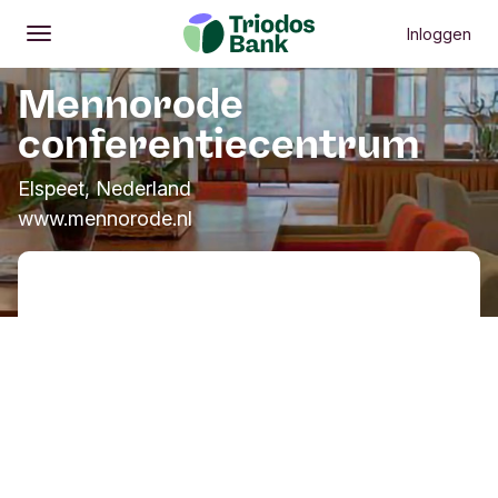
Inloggen
Openen
Hoofdmenu
Mennorode
conferentiecentrum
Elspeet, Nederland
www.mennorode.nl