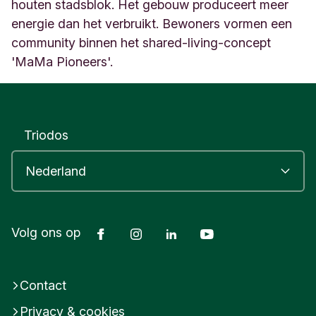
a
houten stadsblok. Het gebouw produceert meer
t
energie dan het verbruikt. Bewoners vormen een
9
community binnen het shared-living-concept
7
'MaMa Pioneers'.
B
A
m
s
t
Triodos
e
r
d
a
m
N
e
Facebook
Instagram
LinkedIn
Youtube
Volg ons op
d
e
r
Contact
l
a
Privacy & cookies
n