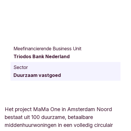
F
r
Meefinancierende Business Unit
e
Triodos Bank Nederland
d
.
Sector
R
Duurzaam vastgoed
o
e
s
k
e
s
Het project MaMa One in Amsterdam Noord
t
bestaat uit 100 duurzame, betaalbare
r
middenhuurwoningen in een volledig circulair
a