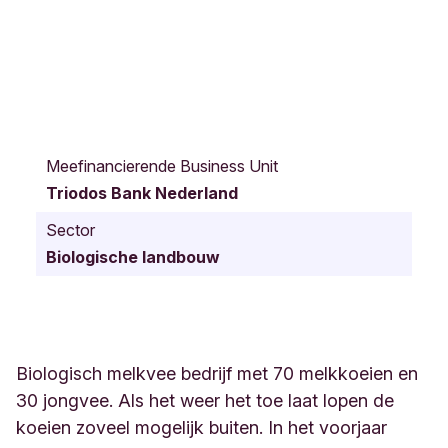
V
a
Meefinancierende Business Unit
n
Triodos Bank Nederland
T
e
Sector
y
Biologische landbouw
l
i
n
g
e
n
Biologisch melkvee bedrijf met 70 melkkoeien en
w
30 jongvee. Als het weer het toe laat lopen de
e
koeien zoveel mogelijk buiten. In het voorjaar
g