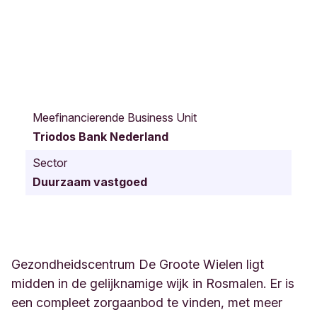
G
r
Meefinancierende Business Unit
o
Triodos Bank Nederland
o
t
Sector
e
Duurzaam vastgoed
W
i
e
l
e
n
Gezondheidscentrum De Groote Wielen ligt
l
midden in de gelijknamige wijk in Rosmalen. Er is
a
een compleet zorgaanbod te vinden, met meer
a