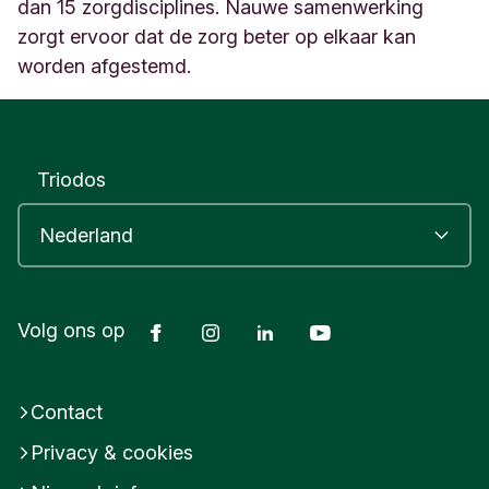
n
dan 15 zorgdisciplines. Nauwe samenwerking
8
zorgt ervoor dat de zorg beter op elkaar kan
5
worden afgestemd.
R
o
s
m
a
Triodos
l
e
n
N
e
d
Facebook
Instagram
LinkedIn
Youtube
e
Volg ons op
r
l
a
Contact
n
d
Privacy & cookies