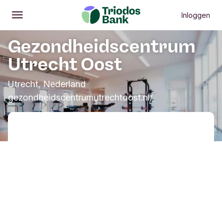
Inloggen
Openen
Hoofdmenu
Gezondheidscentrum
Utrecht Oost
Utrecht, Nederland
gezondheidscentrumutrechtoost.nl/