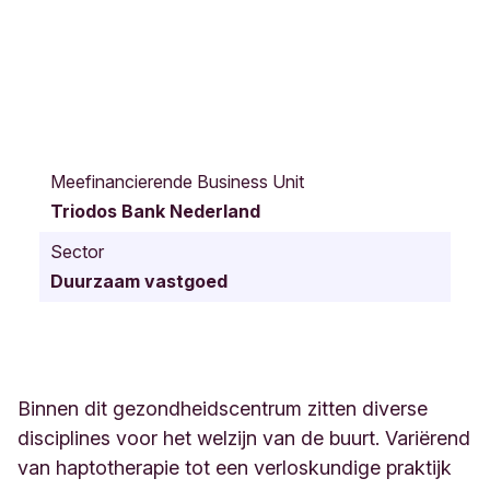
B
l
Meefinancierende Business Unit
o
Triodos Bank Nederland
e
m
Sector
s
Duurzaam vastgoed
t
r
a
a
t
6
Binnen dit gezondheidscentrum zitten diverse
5
disciplines voor het welzijn van de buurt. Variërend
U
van haptotherapie tot een verloskundige praktijk
t