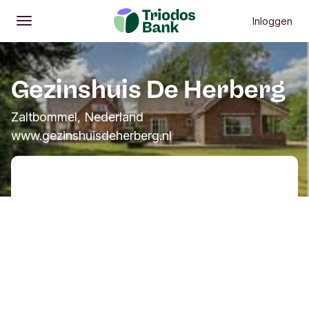
Inloggen
Openen
Hoofdmenu
Gezinshuis De Herberg
Zaltbommel, Nederland
www.gezinshuisdeherberg.nl