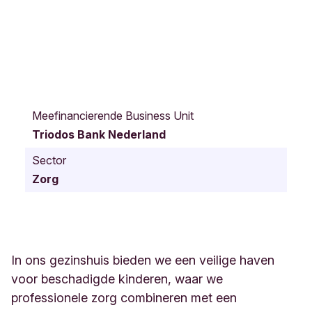
R
o
Meefinancierende Business Unit
z
Triodos Bank Nederland
e
n
Sector
b
Zorg
o
g
e
r
d
5
In ons gezinshuis bieden we een veilige haven
Z
voor beschadigde kinderen, waar we
a
professionele zorg combineren met een
l