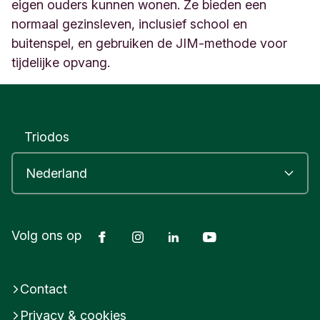
n
eigen ouders kunnen wonen. Ze bieden een
4
normaal gezinsleven, inclusief school en
8
buitenspel, en gebruiken de JIM-methode voor
L
tijdelijke opvang.
o
p
i
k
N
Triodos
e
d
e
r
l
a
n
Facebook
Instagram
LinkedIn
Youtube
Volg ons op
d
Contact
Privacy & cookies