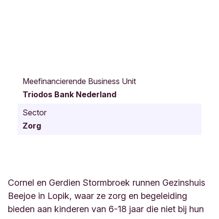
B
e
Meefinancierende Business Unit
a
Triodos Bank Nederland
t
r
Sector
i
Zorg
x
p
l
a
n
t
Cornel en Gerdien Stormbroek runnen Gezinshuis
s
Beejoe in Lopik, waar ze zorg en begeleiding
o
bieden aan kinderen van 6-18 jaar die niet bij hun
e