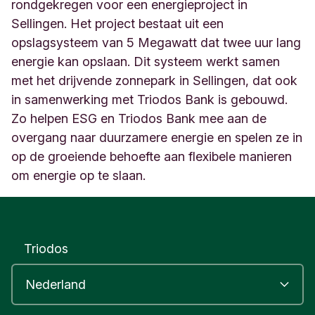
N
rondgekregen voor een energieproject in
e
Sellingen. Het project bestaat uit een
d
opslagsysteem van 5 Megawatt dat twee uur lang
e
energie kan opslaan. Dit systeem werkt samen
r
l
met het drijvende zonnepark in Sellingen, dat ook
a
in samenwerking met Triodos Bank is gebouwd.
n
Zo helpen ESG en Triodos Bank mee aan de
d
overgang naar duurzamere energie en spelen ze in
op de groeiende behoefte aan flexibele manieren
om energie op te slaan.
Triodos