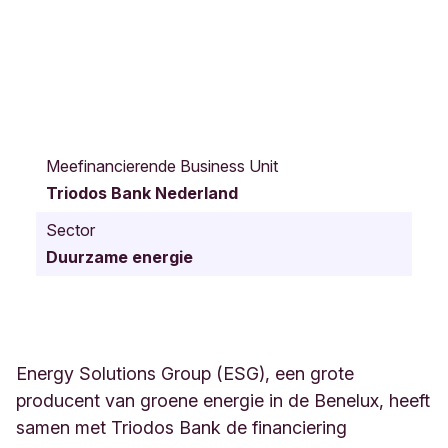
C
r
Meefinancierende Business Unit
o
Triodos Bank Nederland
y
7
Sector
C
Duurzame energie
E
i
n
d
h
o
Energy Solutions Group (ESG), een grote
v
producent van groene energie in de Benelux, heeft
e
samen met Triodos Bank de financiering
n