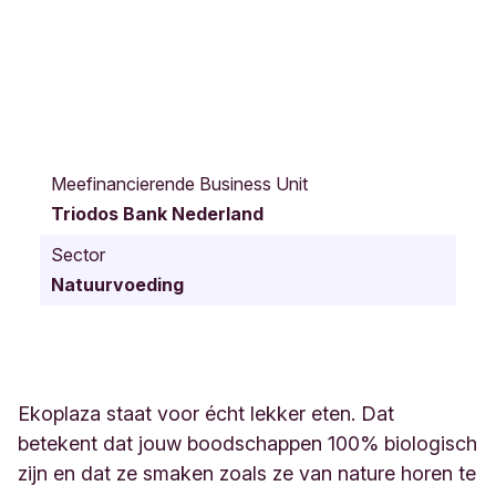
T
o
Meefinancierende Business Unit
r
Triodos Bank Nederland
e
n
Sector
s
Natuurvoeding
t
r
a
a
t
3
Ekoplaza staat voor écht lekker eten. Dat
4
betekent dat jouw boodschappen 100% biologisch
C
zijn en dat ze smaken zoals ze van nature horen te
a