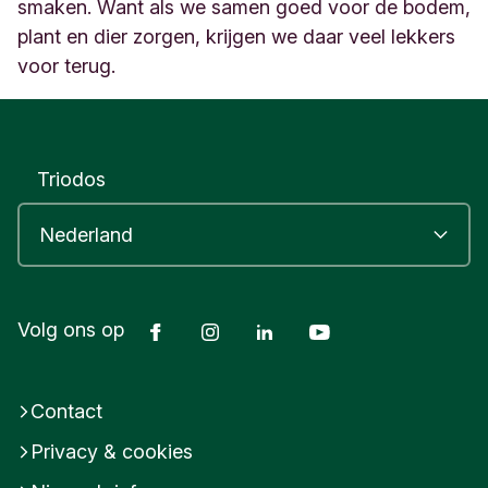
s
smaken. Want als we samen goed voor de bodem,
t
plant en dier zorgen, krijgen we daar veel lekkers
r
voor terug.
i
c
u
m
N
Triodos
e
d
e
r
l
a
Facebook
Instagram
LinkedIn
Youtube
n
Volg ons op
d
Contact
Privacy & cookies