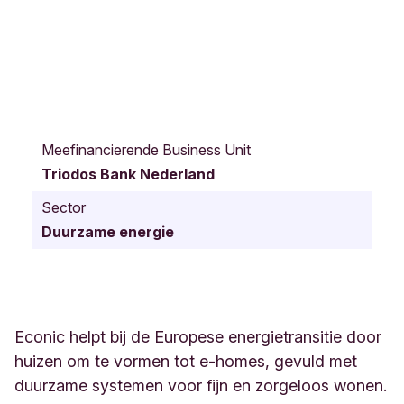
A
d
Meefinancierende Business Unit
r
Triodos Bank Nederland
i
a
Sector
n
Duurzame energie
a
l
a
a
n
4
Econic helpt bij de Europese energietransitie door
0
huizen om te vormen tot e-homes, gevuld met
3
duurzame systemen voor fijn en zorgeloos wonen.
E