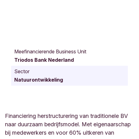
B
a
Meefinancierende Business Unit
r
Triodos Bank Nederland
c
h
Sector
m
Natuurontwikkeling
a
n
W
u
y
t
Financiering herstructurering van traditionele BV
i
naar duurzaam bedrijfsmodel. Met eigenaarschap
e
bij medewerkers en voor 60% uitkeren van
r