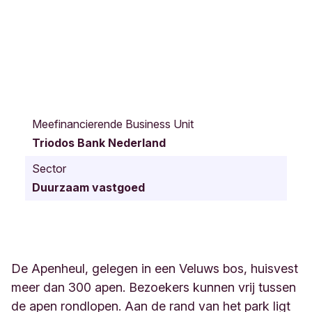
J
.
Meefinancierende Business Unit
C
Triodos Bank Nederland
.
W
Sector
i
Duurzaam vastgoed
l
s
l
a
a
n
De Apenheul, gelegen in een Veluws bos, huisvest
2
meer dan 300 apen. Bezoekers kunnen vrij tussen
1
de apen rondlopen. Aan de rand van het park ligt
A