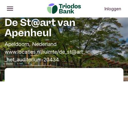
Inloggen
Openen
Hoofdmenu
De St@art van
Apenheul
Apeldoorn, Nederland
www.locaties.nl/ruimte/de_st@art_-
_het_auditorium-20434