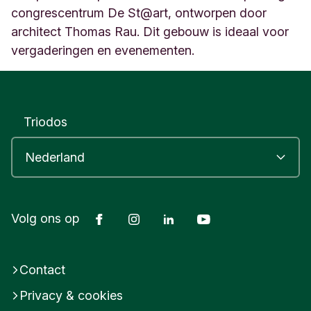
p
congrescentrum De St@art, ontworpen door
e
architect Thomas Rau. Dit gebouw is ideaal voor
l
vergaderingen en evenementen.
d
o
o
r
n
Triodos
N
e
d
e
r
l
Facebook
Instagram
LinkedIn
Youtube
a
Volg ons op
n
d
Contact
Privacy & cookies