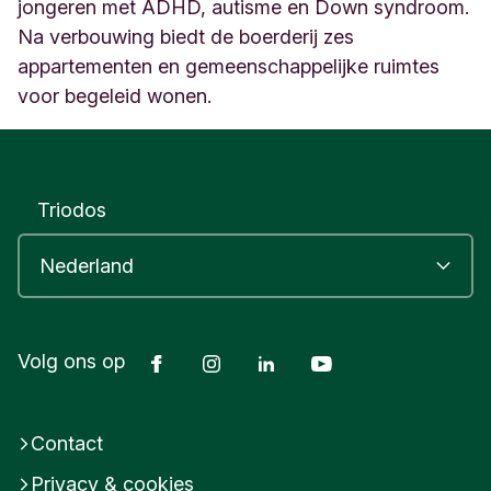
e
jongeren met ADHD, autisme en Down syndroom.
r
Na verbouwing biedt de boerderij zes
o
appartementen en gemeenschappelijke ruimtes
o
voor begeleid wonen.
r
d
N
e
d
Triodos
e
r
l
a
n
d
Facebook
Instagram
LinkedIn
Youtube
Volg ons op
Contact
Privacy & cookies