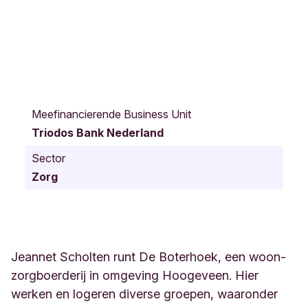
O
u
Meefinancierende Business Unit
d
Triodos Bank Nederland
e
W
Sector
i
Zorg
j
k
1
2
N
i
Jeannet Scholten runt De Boterhoek, een woon-
e
zorgboerderij in omgeving Hoogeveen. Hier
u
werken en logeren diverse groepen, waaronder
w