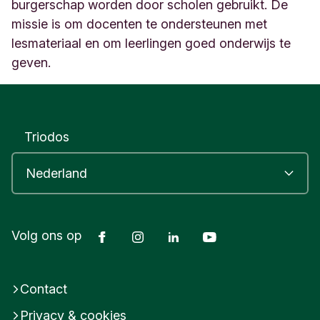
t
burgerschap worden door scholen gebruikt. De
3
missie is om docenten te ondersteunen met
1
lesmateriaal en om leerlingen goed onderwijs te
A
geven.
l
m
e
r
e
Triodos
N
e
d
e
r
l
a
Facebook
Instagram
LinkedIn
Youtube
Volg ons op
n
d
Contact
Privacy & cookies