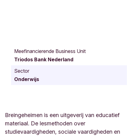
T
r
Meefinancierende Business Unit
a
Triodos Bank Nederland
n
s
Sector
i
Onderwijs
s
t
o
r
s
t
Breingeheimen is een uitgeverij van educatief
r
materiaal. De lesmethoden over
a
studievaardigheden, sociale vaardigheden en
a