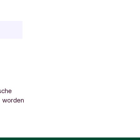
sche
n worden