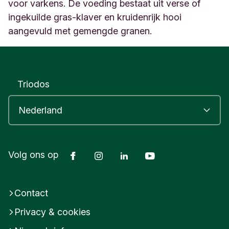
l
voor varkens. De voeding bestaat uit verse of
o
ingekuilde gras-klaver en kruidenrijk hooi
N
aangevuld met gemengde granen.
e
d
e
r
l
Triodos
a
n
d
Facebook
Instagram
LinkedIn
Youtube
Volg ons op
Contact
Privacy & cookies