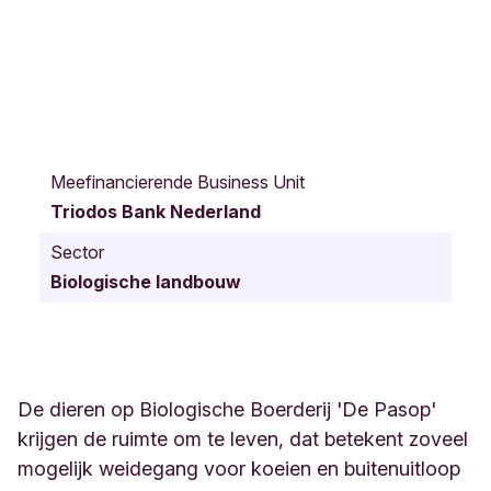
T
o
Meefinancierende Business Unit
l
Triodos Bank Nederland
s
t
Sector
r
Biologische landbouw
a
a
t
6
H
u
De dieren op Biologische Boerderij 'De Pasop'
m
krijgen de ruimte om te leven, dat betekent zoveel
m
mogelijk weidegang voor koeien en buitenuitloop
e