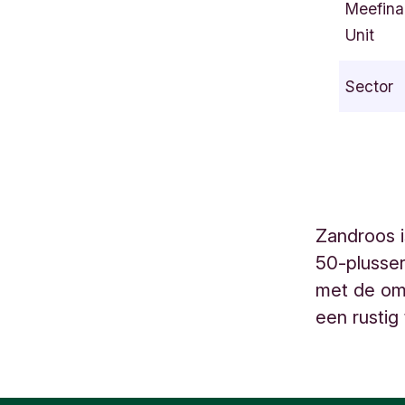
Meefina
s
Unit
s
c
Sector
h
o
p
s
h
o
Zandroos i
f
50-plusser
3
6
met de om
D
een rustig 
i
e
v