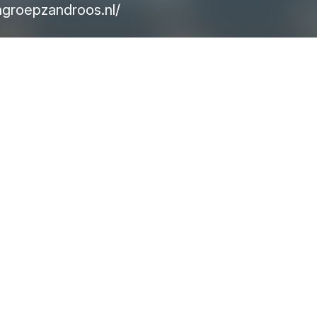
roepzandroos.nl/