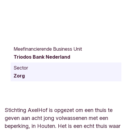
O
d
Meefinancierende Business Unit
i
Triodos Bank Nederland
j
k
Sector
s
Zorg
e
w
e
g
1
9
Stichting AxelHof is opgezet om een thuis te
H
geven aan acht jong volwassenen met een
o
beperking, in Houten. Het is een echt thuis waar
u