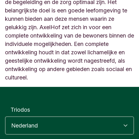
t
de begeleiding en de zorg optimaal zijn. Het
e
belangrijkste doel is een goede leefomgeving te
n
kunnen bieden aan deze mensen waarin ze
N
gelukkig zijn. AxelHof zet zich in voor een
e
d
complete ontwikkeling van de bewoners binnen de
e
individuele mogelijkheden. Een complete
r
ontwikkeling houdt in dat zowel lichamelijke en
l
a
geestelijke ontwikkeling wordt nagestreefd, als
n
ontwikkeling op andere gebieden zoals sociaal en
d
cultureel.
Triodos