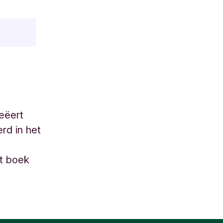
eëert
erd in het
et boek