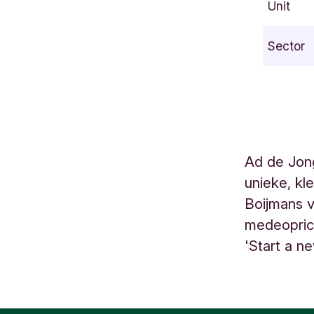
Unit
u
w
Sector
-
Z
e
e
l
a
Ad de Jong
n
unieke, kl
d
w
Boijmans v
e
medeoprich
g
'Start a ne
5
B
1