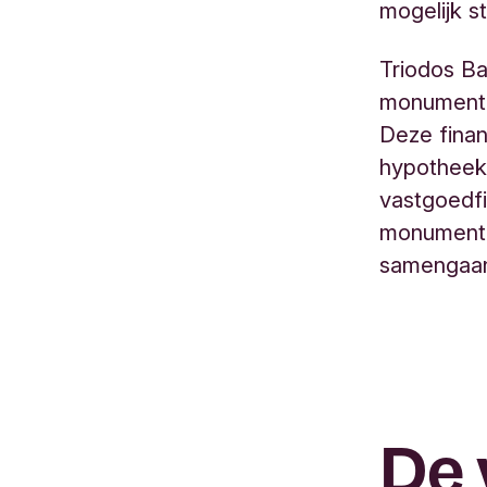
mogelijk s
Triodos B
monumente
Deze finan
hypotheek
vastgoedfi
monumente
samengaa
De 