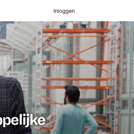
Volgende menu-items
len
Contact
Inloggen
elijke