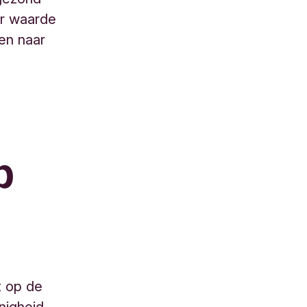
ar waarde
een naar
p
t op de
nigheid,