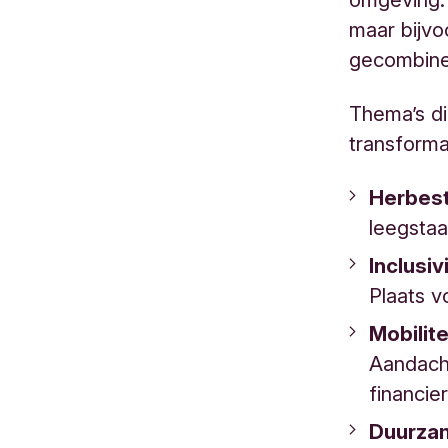
maar bijv
gecombinee
Thema’s di
transformat
Herbes
leegsta
Inclusiv
Plaats 
Mobilite
Aandacht
financie
Duurzam