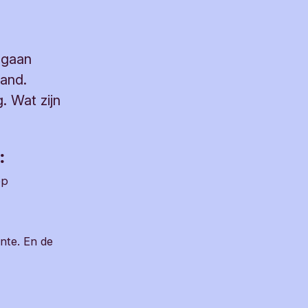
 gaan
hand.
 Wat zijn
:
op
ente. En de