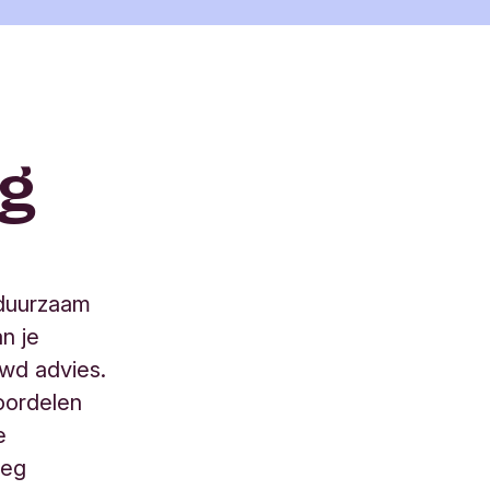
ng
 duurzaam
n je
uwd advies.
oordelen
e
oeg