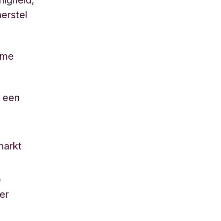
erstel
zame
d een
markt
e
oer