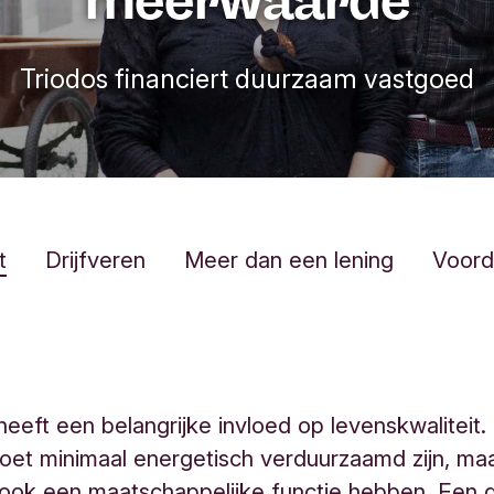
Triodos financiert duurzaam vastgoed
t
Drijfveren
Meer dan een lening
Voord
eeft een belangrijke invloed op levenskwaliteit.
et minimaal energetisch verduurzaamd zijn, ma
 ook een maatschappelijke functie hebben. Een