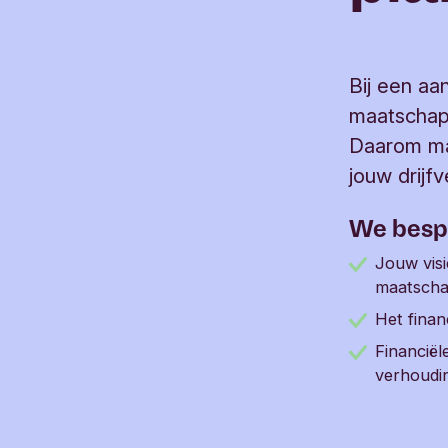
Bij een aa
maatschapp
Daarom ma
jouw drijf
We besp
Jouw vis
maatschap
Het finan
Financiël
verhoudin