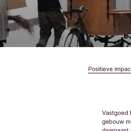
Positieve impac
Vastgoed h
gebouw mo
daarnaast