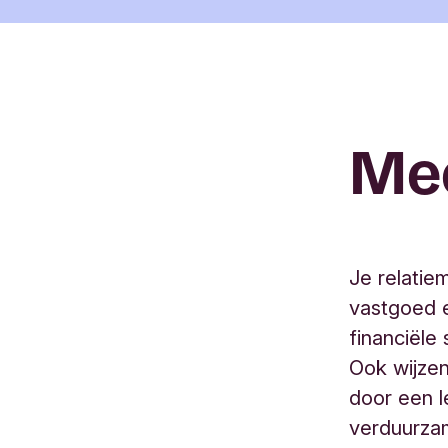
Mee
Je relatie
vastgoed 
financiële
Ook wijzen
door een 
verduurza