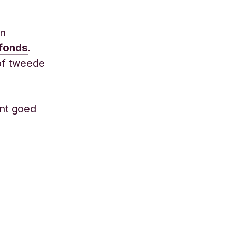
en
efonds
.
 of tweede
ent goed