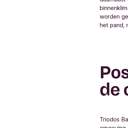
binnenklim
worden gel
het pand, 
Pos
de
Triodos Ba
omgeving. 