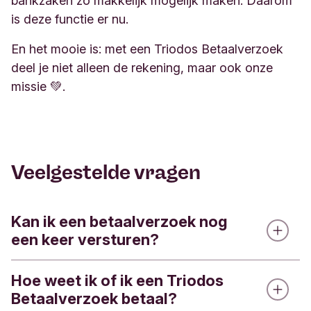
bankzaken zo makkelijk mogelijk maken. Daarom
is deze functie er nu.
En het mooie is: met een Triodos Betaalverzoek
deel je niet alleen de rekening, maar ook onze
missie 💚.
Veelgestelde vragen
Kan ik een betaalverzoek nog
een keer versturen?
Hoe weet ik of ik een Triodos
Ja, je kunt een betaalverzoek nog een keer delen
Betaalverzoek betaal?
met een betaler.