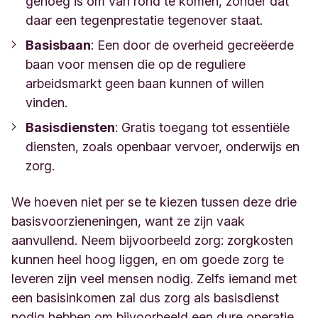
genoeg is om van rond te komen, zonder dat
daar een tegenprestatie tegenover staat.
Basisbaan
: Een door de overheid gecreëerde
baan voor mensen die op de reguliere
arbeidsmarkt geen baan kunnen of willen
vinden.
Basisdiensten
: Gratis toegang tot essentiële
diensten, zoals openbaar vervoer, onderwijs en
zorg.
W
e hoeven niet per se te kiezen tussen deze drie
basisvoorzieneningen, want ze zijn vaak
aanvullend
.
Neem bijvoorbeeld zorg: zorgkosten
kunnen heel hoog liggen, en om goede zorg te
leveren zijn veel mensen nodig. Zelfs iemand met
een basisinkomen zal dus zorg als basisdienst
nodig hebben om bijvoorbeeld een dure operatie