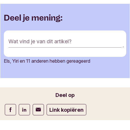
Deel je mening:
R
Wat vind je van dit artikel?
e
a
c
Els, Yiri en 11 anderen hebben gereageerd
t
Je naam
i
e
f
o
Jouw e-mailadres
Deel op
r
m
Deel op Facebook
Deel op LinkedIn
Deel op Verstuur per email
Link kopiëren
u
l
i
e