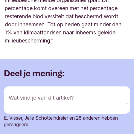
milieubeschermende organisaties gaat. Dit
percentage komt overeen met het percentage
resterende biodiversiteit dat beschermd wordt
door Inheemsen. Tot op heden gaat minder dan
1% van klimaatfondsen naar Inheems geleide
milieubescherming.
”
Deel je mening:
R
Wat vind je van dit artikel?
e
a
c
E. Visser, Jelle Schottelndreier en 28 anderen hebben
t
Je naam
gereageerd
i