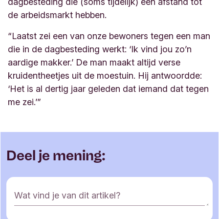
dagbesteding die (soms tijdelijk) een afstand tot
de arbeidsmarkt hebben.
“Laatst zei een van onze bewoners tegen een man
die in de dagbesteding werkt: ‘Ik vind jou zo’n
aardige makker.’ De man maakt altijd verse
kruidentheetjes uit de moestuin. Hij antwoordde:
‘Het is al dertig jaar geleden dat iemand dat tegen
me zei.’
”
Deel je mening:
R
Wat vind je van dit artikel?
e
a