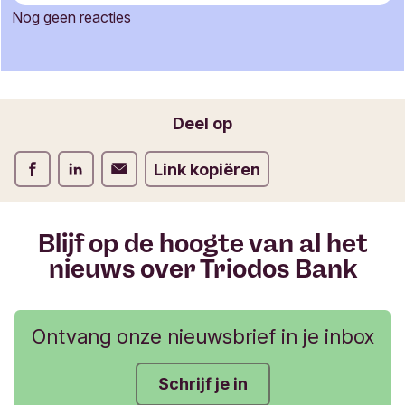
c
Nog geen reacties
t
Je naam
i
e
f
o
Jouw e-mailadres
Deel op
r
m
Deel op Facebook
Deel op LinkedIn
Deel op Verstuur per email
Link kopiëren
u
l
i
e
Blijf op de hoogte van al het
r
nieuws over Triodos Bank
Ontvang onze nieuwsbrief in je inbox
Schrijf je in