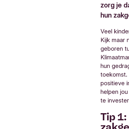
zorg je 
hun zakg
Veel kinde
Kijk maar 
geboren t
Klimaatmar
hun gedra
toekomst. 
positieve 
helpen jou
te investe
Tip 1
zakge