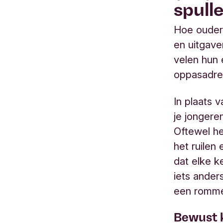
spull
Hoe ouder
en uitgave
velen hun 
oppasadre
In plaats 
je jongere
Oftewel he
het ruilen
dat elke k
iets ander
een rommel
Bewust 