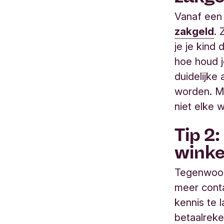
Vanaf een 
zakgeld
. 
je je kind
hoe houd j
duidelijke
worden. Ma
niet elke 
Tip 2:
winke
Tegenwoord
meer conta
kennis te 
betaalrek