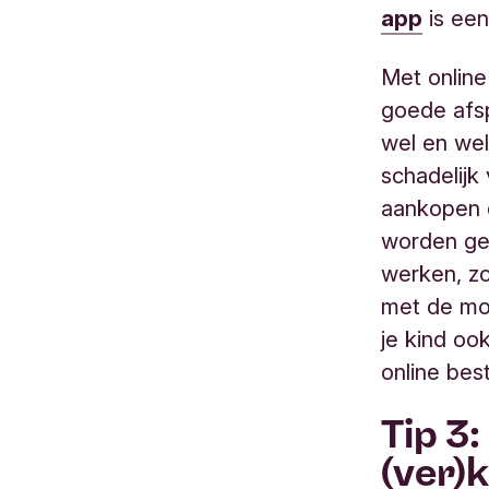
app
is een
Met online
goede afsp
wel en wel
schadelijk
aankopen 
worden ge
werken, zo
met de mo
je kind oo
online best
Tip 3:
(ver)