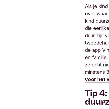
Als je kin
over waar j
kind duurz
die eerlij
duur zijn 
tweedehand
de app Vin
en famili
ze echt ni
minstens 
voor het 
Tip 4
duur