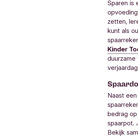
Sparen is 
opvoeding 
zetten, le
kunt als o
spaarreken
Kinder To
duurzame t
verjaardag
Spaardo
Naast een 
spaarreken
bedrag op 
spaarpot. 
Bekijk sam