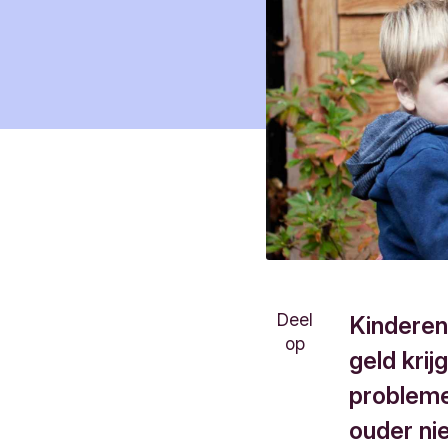
Deel
Kinderen
op
geld krij
probleme
ouder ni