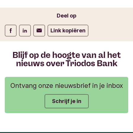
o
Jouw e-mailadres
r
Deel op
m
u
Deel op Facebook
Deel op LinkedIn
Deel op Verstuur per email
Link kopiëren
l
i
e
r
Blijf op de hoogte van al het
nieuws over Triodos Bank
Ontvang onze nieuwsbrief in je inbox
Schrijf je in