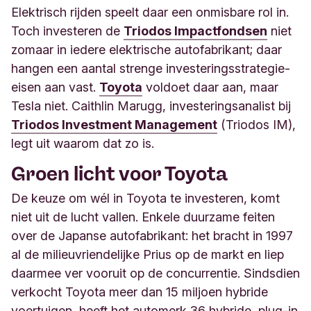
Elektrisch rijden speelt daar een onmisbare rol in.
Toch investeren de
Triodos Impactfondsen
niet
zomaar in iedere elektrische autofabrikant; daar
hangen een aantal strenge investeringsstrategie-
eisen aan vast.
Toyota
voldoet daar aan, maar
Tesla niet.
Caithlin
Marugg, investeringsanalist bij
Triodos Investment Management
(Triodos IM),
legt uit waarom dat zo is.
Groen licht voor Toyota
De keuze om wél in Toyota te investeren, komt
niet uit de lucht vallen. Enkele duurzame feiten
over de Japanse autofabrikant: het bracht in 1997
al de milieuvriendelijke Prius op de markt en liep
daarmee ver vooruit op de concurrentie. Sindsdien
verkocht Toyota meer dan 15 miljoen hybride
voertuigen, heeft het automerk 36 hybride, plug-in