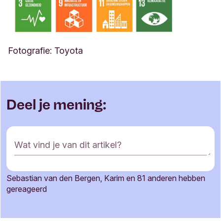
Fotografie: Toyota
Deel je mening:
R
Wat vind je van dit artikel?
e
a
c
Sebastian van den Bergen, Karim en 81 anderen hebben
t
Je naam
gereageerd
i
e
f