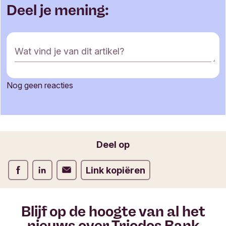
Deel je mening:
R
Wat vind je van dit artikel?
e
a
c
Nog geen reacties
t
Je naam
i
e
f
o
Jouw e-mailadres
Deel op
r
m
Deel op Facebook
Deel op LinkedIn
Deel op Verstuur per email
Link kopiëren
u
l
i
e
Blijf op de hoogte van al het
r
nieuws over Triodos Bank