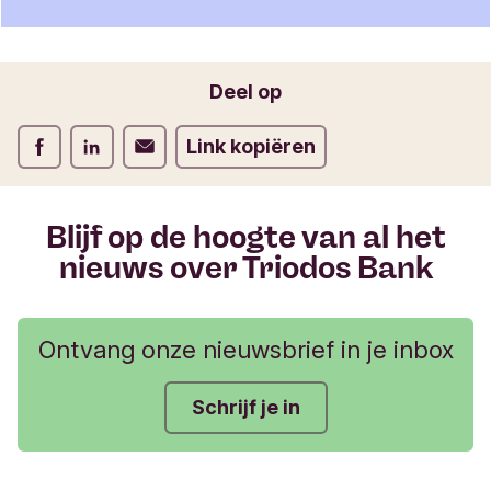
i
e
f
o
Jouw e-mailadres
Deel op
r
m
Deel op Facebook
Deel op LinkedIn
Deel op Verstuur per email
Link kopiëren
u
l
i
e
Blijf op de hoogte van al het
r
nieuws over Triodos Bank
Ontvang onze nieuwsbrief in je inbox
Schrijf je in