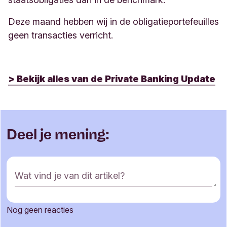
Deze maand hebben wij in de obligatieportefeuilles
geen transacties verricht.
> Bekijk alles van de Private Banking Update
Deel je mening:
R
Wat vind je van dit artikel?
e
a
c
Nog geen reacties
t
Je naam