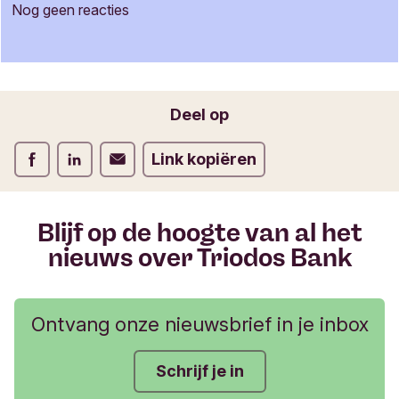
c
Nog geen reacties
t
Je naam
i
e
f
o
Jouw e-mailadres
Deel op
r
m
Deel op Facebook
Deel op LinkedIn
Deel op Verstuur per email
Link kopiëren
u
l
i
e
Blijf op de hoogte van al het
r
nieuws over Triodos Bank
Ontvang onze nieuwsbrief in je inbox
Schrijf je in